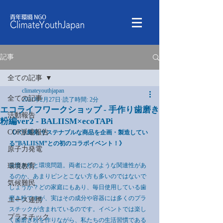
記事
全ての記事
climateyouthjapan
全ての記事
2021年2月27日
読了時間: 2分
エコライフワークショップ - 手作り歯磨き
活動報告
粉編ver2 - BALIISM×ecoTAPi
COP派遣報告
《バリ島発 サステナブルな商品を企画・製造してい
る”BALIISM”との初のコラボイベント！》
原子力発電
歯磨き粉と環境問題。両者にどのような関連性があ
環境教育
るのか、あまりピンとこない方も多いのではないで
気候難民
しょうか？どの家庭にもあり、毎日使用している歯
磨き粉ですが、実はその成分や容器には多くのプラ
ユース連携
スチックが含まれているのです。イベントでは楽し
プラスチック
く歯磨き粉を作りながら、私たちの生活習慣である