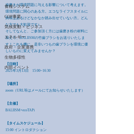
歯磨きが環境問題に与える影響について考えます。
食糧システム
環境問題に関心のある方。エコなライフスタイルに
COP事業
興味はあるけどなかなか踏み出せていない方。どん
な方でも大歓迎です♪
気候変動 × ビジネス
そしてなんと、ご参加頂く方には歯磨き粉の材料に
エネルギー
加えて、BALIISMの竹歯ブラシをお送りいたしま
す！これを機に、是非いつもの歯ブラシを環境に優
政府・企業連携
しいものに変えてみませんか？
生物多様性
【日時】
内部イベント
2021年3月13日　15:00~16:30
【場所】
zoom（URL等はメールにてお知らせいたします）
【主催】
BALIISM×ecoTAPi
【タイムスケジュール】
15:00 イントロダクション