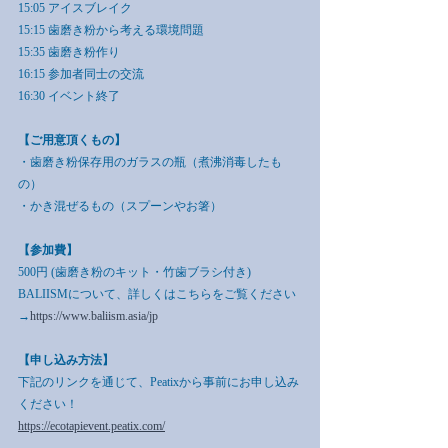
15:05 アイスブレイク
15:15 歯磨き粉から考える環境問題
15:35 歯磨き粉作り
16:15 参加者同士の交流
16:30 イベント終了
【ご用意頂くもの】
・歯磨き粉保存用のガラスの瓶（煮沸消毒したも
の）
・かき混ぜるもの（スプーンやお箸）
【参加費】
500円 (歯磨き粉のキット・竹歯ブラシ付き)
BALIISMについて、詳しくはこちらをご覧ください
→
https://www.baliism.asia/jp
【申し込み方法】
下記のリンクを通じて、Peatixから事前にお申し込み
ください！
https://ecotapievent.peatix.com/