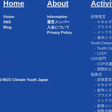
Home
About
Activi
Vision
Information
​政策提言
SNS
運営メンバー
- エネル
Blog
入会について
- プラス
Privacy Policy
- インフ
- 食料シ
Youth Emp
- Youth Co
- LCOY
COP部門
-
COP派
-
国際的な
勉強会
al NGO Climate Youth Japan
- 政策提言
- エネルギ
- 食料シ
- プラス
- インフ
- 政策コ
-
国際会議