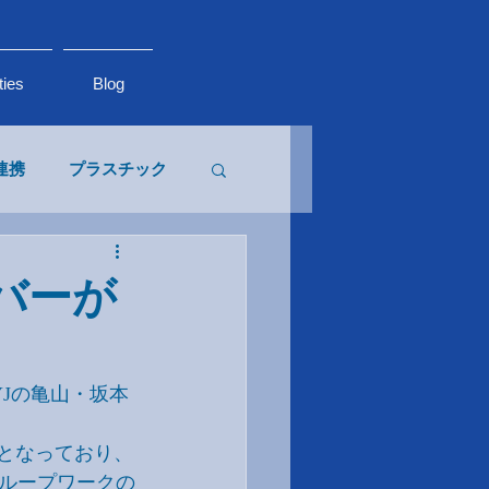
ties
Blog
連携
プラスチック
生物多様性
バーが
YJの亀山・坂本
となっており、
ループワークの