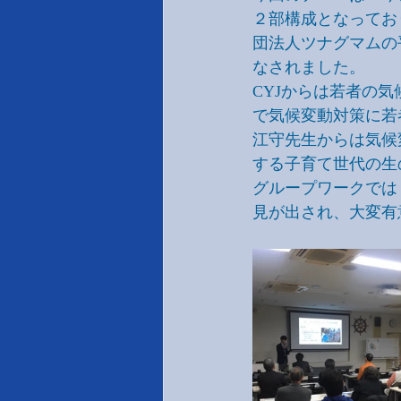
２部構成となってお
団法人ツナグマムの
なされました。
CYJからは若者の
で気候変動対策に若
江守先生からは気候
する子育て世代の生
グループワークでは
見が出され、大変有