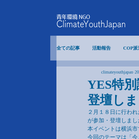
全ての記事
活動報告
COP
climateyouthjapan
2
食糧システム
COP事業
YES特
登壇しま
内部イベント
２月１８日に行われた
が参加・登壇しまし
本イベントは横浜市
今回のテーマは「今