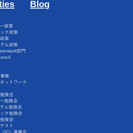
ties
Blo
g
ギー政策
チック政策
ラ政策
ステム政策
owerment部門
uncil
遣事業
ネットワーク
勉強会
ー
勉強会
ステム勉強会
チック勉強会
ラ勉強会
ンテスト
（IC）準備会