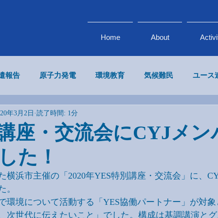
Home
About
Activi
派遣報告
原子力発電
環境教育
気候難民
ユース
020年3月2日
読了時間: 1分
気候変動 × ビジネス
エネルギー
政府・企業連携
別講座・交流会にCYJメン
した！
横浜市主催の「2020年YES特別講座・交流会」に、C
た。
で環境について活動する「YES協働パートナー」が対象
、次世代に伝えたいこと」でした。構成は基調講演とグ