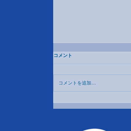
コメント
コメントを追加…
Youth Voice Japan on Climate
Change（YVJCC／イブジェ
ック）参加者募集！