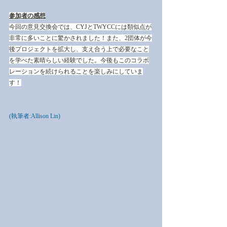
参加者の感想
今回の意見交換会では、CYJとTWYCCには類似点が
非常に多いことに驚かされました！また、2団体が今
後プロジェクトを拡大し、支え合う上で必要なこと
を学べた素晴らしい経験でした。今後もこのコラボ
レーションを続けられることを楽しみにしていま
す！
(執筆者:Allison Lin)