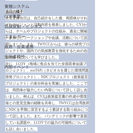
食糧システム
当日の様子
COP事業
意見交換当日は、自己紹介をした後、両団体がそれ
ぞれのビジョンと活動内容を発表しました。CYJか
気候変動 × ビジネス
らは、チームやプロジェクトの仕組み、過去に開催
エネルギー
／参加したワークショップや会議、活動について説
明しました。また、TWYCCからは、彼らの研究プロ
政府・企業連携
ジェクトや、国内での気候教育を強化するための合
生物多様性
宿の様子についても学びました。
次に、LCOY（地域に焦点を当てた全国若者会議プ
内部イベント
ロジェクト）、ecoTAPi（タピオカを通じた環境問題
啓発プロジェクト）、NDCプロジェクト（政策提言
プロジェクト）の各分科会を実施しました。ここで
は、両団体が協力したい内容について詳しく話し合
いました。例えば、CYJは政策提言書の作成や環境
省との意見交換の経験を共有し、TWYCCは台湾政府
にNDCを早期に宣言するよう要請する取り組みにつ
いて話しました。また、パンデミックの影響で直面
している課題や、LCOYでの協力の可能性について
も話し合いました。