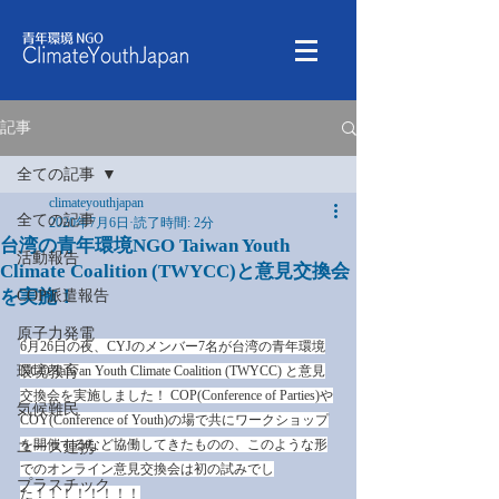
記事
全ての記事
climateyouthjapan
全ての記事
2020年7月6日
読了時間: 2分
台湾の青年環境NGO Taiwan Youth
活動報告
Climate Coalition (TWYCC)と意見交換会
を実施！
COP派遣報告
原子力発電
6月26日の夜、CYJのメンバー7名が台湾の青年環境
環境教育
NGO Taiwan Youth Climate Coalition (TWYCC) と意見
交換会を実施しました！ COP(Conference of Parties)や
気候難民
COY(Conference of Youth)の場で共にワークショップ
を開催するなど協働してきたものの、このような形
ユース連携
でのオンライン意見交換会は初の試みでし
プラスチック
た！！！！！！！！