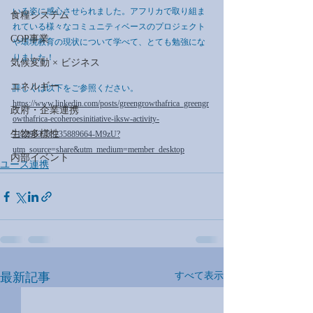
いる姿に感心させられました。アフリカで取り組ま
食糧システム
れている様々なコミュニティベースのプロジェクト
COP事業
や環境教育の現状について学べて、とても勉強にな
りました！
気候変動 × ビジネス
エネルギー
詳しくは以下をご参照ください。
https://www.linkedin.com/posts/greengrowthafrica_greengr
政府・企業連携
owthafrica-ecoheroesinitiative-iksw-activity-
生物多様性
7122983758235889664-M9zU?
utm_source=share&utm_medium=member_desktop
内部イベント
ユース連携
最新記事
すべて表示