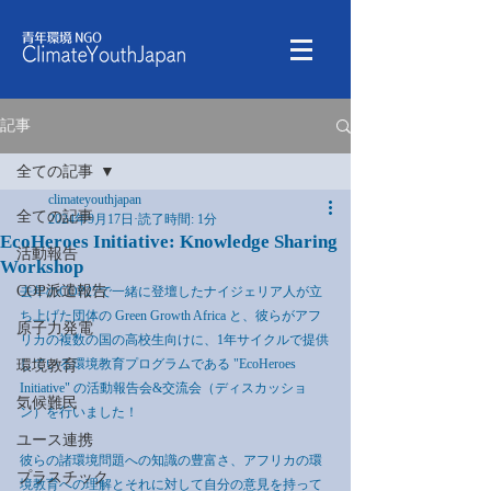
記事
全ての記事
climateyouthjapan
全ての記事
2024年9月17日
読了時間: 1分
EcoHeroes Initiative: Knowledge Sharing
活動報告
Workshop
COP派遣報告
去年のCOP27で一緒に登壇したナイジェリア人が立
ち上げた団体の Green Growth Africa と、彼らがアフ
原子力発電
リカの複数の国の高校生向けに、1年サイクルで提供
している環境教育プログラムである "EcoHeroes 
環境教育
Initiative" の活動報告会&交流会（ディスカッショ
気候難民
ン）を行いました！
ユース連携
彼らの諸環境問題への知識の豊富さ、アフリカの環
プラスチック
境教育への理解とそれに対して自分の意見を持って