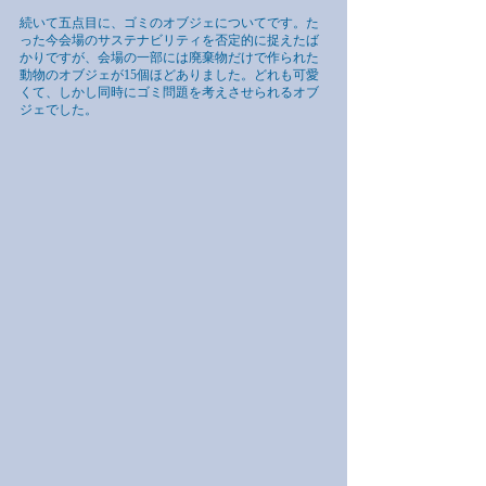
続いて五点目に、ゴミのオブジェについてです。た
った今会場のサステナビリティを否定的に捉えたば
かりですが、会場の一部には廃棄物だけで作られた
動物のオブジェが15個ほどありました。どれも可愛
くて、しかし同時にゴミ問題を考えさせられるオブ
ジェでした。