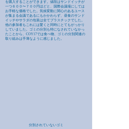
を購入することができます。値段はサンドイッチが
一つ６００〜７００円ほどと、国際会議場にしては
お手軽な価格でした。気候変動に関心のあるユース
が集まる会議であるにもかかわらず、昼食のサンド
イッチやサラダの包装は全てプラスチックでした。
他の参加者もこれには驚くと同時にとてもがっかり
していました。ゴミの分別も特になされていなかっ
たことから、COY17では食べ物、ゴミの分別関連の
取り組みは手薄なように感じました。
分別されていないゴミ