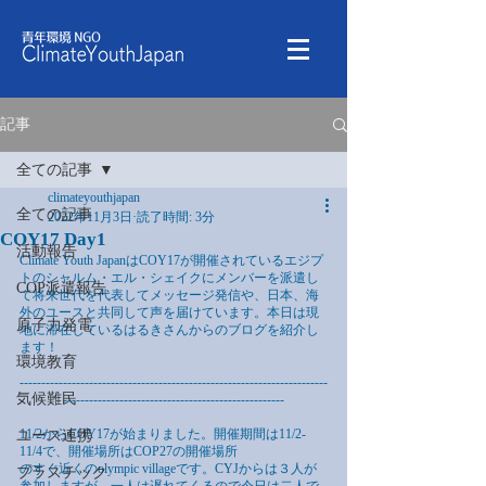
記事
全ての記事
climateyouthjapan
全ての記事
2022年11月3日
読了時間: 3分
COY17 Day1
活動報告
Climate Youth JapanはCOY17が開催されているエジプ
トのシャルム・エル・シェイクにメンバーを派遣し
COP派遣報告
て将来世代を代表してメッセージ発信や、日本、海
外のユースと共同して声を届けています。本日は現
原子力発電
地に滞在しているはるきさんからのブログを紹介し
ます！
環境教育
-----------------------------------------------------------------------
気候難民
---------------------------------------------------
11/2からCOY17が始まりました。開催期間は11/2-
ユース連携
11/4で、開催場所はCOP27の開催場所
のすぐ近くのolympic villageです。CYJからは３人が
プラスチック