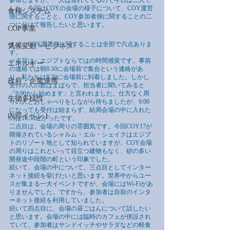
参加しますが、一人は遅れてくるので今日は二人で
した。今回はCOYの会場の様子について、COY運営
食糧システム
側に関することと、COY参加者側に関することの二
つに分けて報告したいと思います。
COP事業
まず、COY運営側に関することは全部で六点ありま
気候変動 × ビジネス
す。
一点目は、エジプトならではの時間感覚です。事前
エネルギー
の連絡では朝8:30に会場前で集合という連絡があ
り、私たちは8:30に会場前に到着しました。しかし
政府・企業連携
受付の人の数はまばらで、担当者に聞いてみると
「9:00から始めます」と言われました。仕方なく周
生物多様性
りの人とおしゃべりをしながら待ちましたが、9:00
になっても受付は始まらず、結局会場の中に入れた
内部イベント
のは10:30近かったです。
二点目は、会場の周りの雰囲気です。今回COY17が
開催されているシャルム・エル・シェイクはエジプ
トのリゾート地として知られていますが、COY会場
の周りはこれといって目立つ建物もなく、砂の多い
開発途中段階の町という印象でした。
続いて、会場の中について、三点目としてインター
ネット接続を挙げたいと思います。世界中からユー
スが集まる一大イベントですが、会場にはWi-Fiがあ
りませんでした。ですから、参加者は自前のインタ
ーネット接続を利用していました。
続いて四点目に、会場の昼ごはんについて話したい
と思います。会場の中には臨時のカフェが併設され
ていて、参加者はサンドイッチやサラダなどの軽食