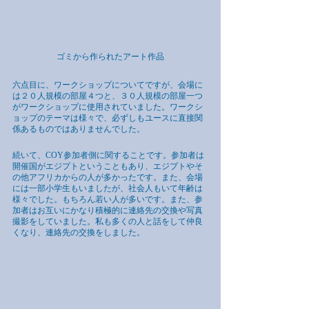
ゴミから作られたアート作品
六点目に、ワークショップについてですが、会場に
は２０人規模の部屋４つと、３０人規模の部屋一つ
がワークショップに使用されていました。ワークシ
ョップのテーマは様々で、必ずしもユースに直接関
係あるものではありませんでした。
続いて、COY参加者側に関することです。参加者は
開催国がエジプトということもあり、エジプトやそ
の他アフリカからの人が多かったです。また、会場
には一部小学生もいましたが、社会人もいて年齢は
様々でした。もちろん若い人が多いです。また、参
加者はお互いにかなり積極的に連絡先の交換や写真
撮影をしていました。私も多くの人と話をして仲良
くなり、連絡先の交換をしました。