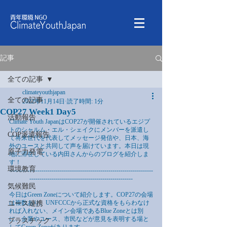
記事
全ての記事
climateyouthjapan
全ての記事
2022年11月14日
読了時間: 1分
COP27 Week1 Day5
活動報告
Climate Youth JapanはCOP27が開催されているエジプ
トのシャルム・エル・シェイクにメンバーを派遣し
COP派遣報告
て将来世代を代表してメッセージ発信や、日本、海
外のユースと共同して声を届けています。本日は現
原子力発電
地に滞在している内田さんからのブログを紹介しま
す！
環境教育
-----------------------------------------------------------------------
---------------------------------------------------
気候難民
今日はGreen Zoneについて紹介します。COP27の会場
は複数あり、UNFCCCから正式な資格をもらわなけ
ユース連携
れば入れない、メイン会場であるBlue Zoneとは別
に、企業やユース、市民などが意見を表明する場と
プラスチック