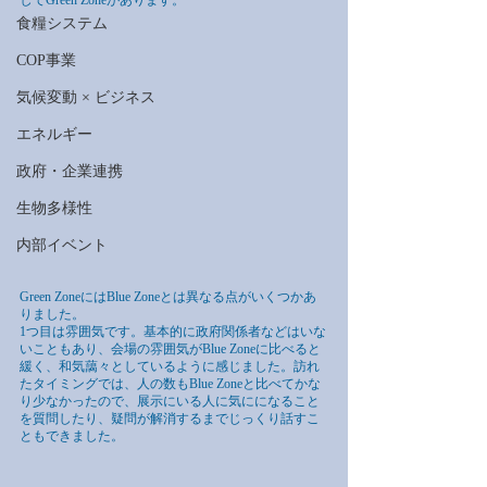
してGreen Zoneがあります。
食糧システム
COP事業
気候変動 × ビジネス
エネルギー
政府・企業連携
生物多様性
内部イベント
Green ZoneにはBlue Zoneとは異なる点がいくつかあ
りました。
1つ目は雰囲気です。基本的に政府関係者などはいな
いこともあり、会場の雰囲気がBlue Zoneに比べると
緩く、和気藹々としているように感じました。訪れ
たタイミングでは、人の数もBlue Zoneと比べてかな
り少なかったので、展示にいる人に気にになること
を質問したり、疑問が解消するまでじっくり話すこ
ともできました。