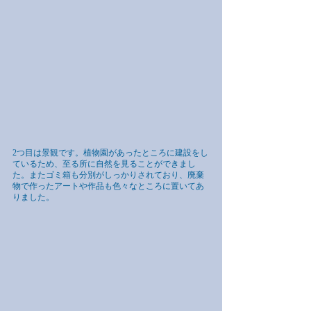
2つ目は景観です。植物園があったところに建設をし
ているため、至る所に自然を見ることができまし
た。またゴミ箱も分別がしっかりされており、廃棄
物で作ったアートや作品も色々なところに置いてあ
りました。