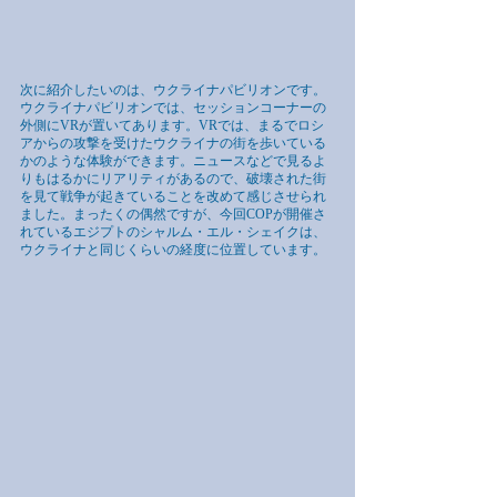
次に紹介したいのは、ウクライナパビリオンです。
ウクライナパビリオンでは、セッションコーナーの
外側にVRが置いてあります。VRでは、まるでロシ
アからの攻撃を受けたウクライナの街を歩いている
かのような体験ができます。ニュースなどで見るよ
りもはるかにリアリティがあるので、破壊された街
を見て戦争が起きていることを改めて感じさせられ
ました。まったくの偶然ですが、今回COPが開催さ
れているエジプトのシャルム・エル・シェイクは、
ウクライナと同じくらいの経度に位置しています。