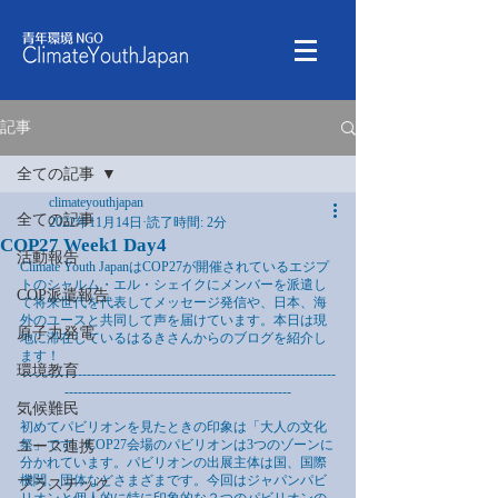
記事
全ての記事
climateyouthjapan
全ての記事
2022年11月14日
読了時間: 2分
COP27 Week1 Day4
活動報告
Climate Youth JapanはCOP27が開催されているエジプ
トのシャルム・エル・シェイクにメンバーを派遣し
COP派遣報告
て将来世代を代表してメッセージ発信や、日本、海
外のユースと共同して声を届けています。本日は現
原子力発電
地に滞在しているはるきさんからのブログを紹介し
ます！
環境教育
-----------------------------------------------------------------------
---------------------------------------------------
気候難民
初めてパビリオンを見たときの印象は「大人の文化
祭」です。COP27会場のパビリオンは3つのゾーンに
ユース連携
分かれています。パビリオンの出展主体は国、国際
機関、団体などさまざまです。今回はジャパンパビ
プラスチック