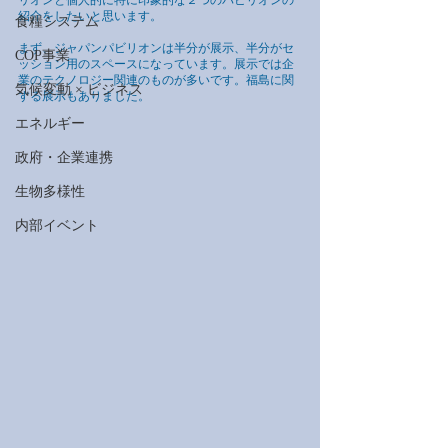
リオンと個人的に特に印象的な２つのパビリオンの
紹介をしたいと思います。
食糧システム
まず、ジャパンパビリオンは半分が展示、半分がセ
COP事業
ッション用のスペースになっています。展示では企
業のテクノロジー関連のものが多いです。福島に関
気候変動 × ビジネス
する展示もありました。
エネルギー
政府・企業連携
生物多様性
内部イベント