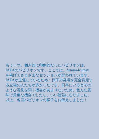
もう一つ、個人的に印象的だったパビリオンは、
IAEAのパビリオンです。ここでは、#atoms4climate 
を掲げてさまざまなセッションが行われています。
IAEAが主催しているため、原子力発電を完全肯定す
る立場の人たちが多かったです。日本にいるとその
ような意見を聞く機会があまりないため、色んな意
味で貴重な機会でしたし、いい勉強になりました。
以上、各国パビリオンの様子をお伝えしました！