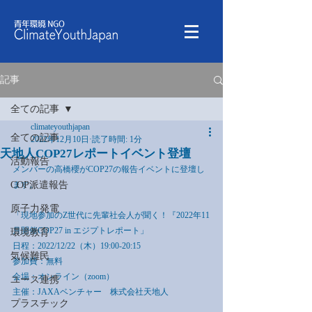
記事
全ての記事
climateyouthjapan
全ての記事
2022年12月10日
読了時間: 1分
天地人COP27レポートイベント登壇
活動報告
メンバーの高橋櫻がCOP27の報告イベントに登壇し
COP派遣報告
ます。
原子力発電
「現地参加のZ世代に先輩社会人が聞く！『2022年11
月開催COP27 in エジプトレポート」
環境教育
日程：2022/12/22（木）19:00-20:15
気候難民
参加費：無料
会場：オンライン（zoom）
ユース連携
主催：JAXAベンチャー　株式会社天地人
プラスチック