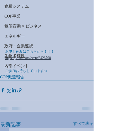
食糧システム
COP事業
気候変動 × ビジネス
エネルギー
政府・企業連携
お申し込みはこちらから！！！
生物多様性
https://peatix.com/event/3428700
内部イベント
ご参加お待ちしています☺︎
COP派遣報告
最新記事
すべて表示