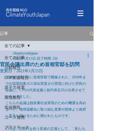
記事
全ての記事
climateyouthjapan
全ての記事
2021年1月11日
読了時間: 2分
官民会議出席のため首相官邸を訪問
活動報告
更新日：
2021年1月21日
2020年12月17日に首相官邸で開催された、2050年ま
COP派遣報告
での温室効果ガス排出実質ゼロ実現に向けた官民の
原子力発電
会議に、CYJの代表近藤と副代表石川が出席させて
いただきました。
環境教育
こちらの会議は脱炭素社会実現のための機運を高め
気候難民
るべく、地球温暖化に取り組む産業や団体より政府
へ意見を届けるために開かれたものです。
ユース連携
プラスチック
CYJは、次世代を担う若者の立場として、「私たち