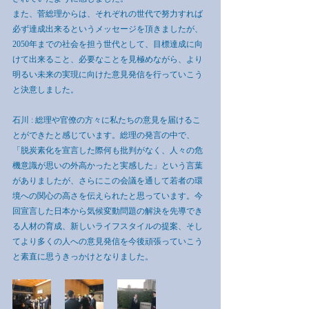
また、菅総理からは、それぞれの世代で努力すれば
必ず達成出来るというメッセージを頂きましたが、
2050年までの社会を担う世代として、目標達成に向
けて出来ること、必要なことを見極めながら、より
明るい未来の実現に向けた意見発信を行っていこう
と決意しました。
石川 : 総理や官僚の方々に私たちの意見を届けるこ
とができたと感じています。総理の発言の中で、
「脱炭素化を宣言した際何も批判がなく、人々の危
機意識が思いの外高かったと実感した」という言葉
がありましたが、さらにこの会議を通して若者の環
境への関心の高さを伝えられたと思っています。今
回宣言した日本から気候変動問題の解決を先導でき
る人材の育成、新しいライフスタイルの提案、そし
てより多くの人への意見発信を今後頑張っていこう
と素直に思うきっかけとなりました。