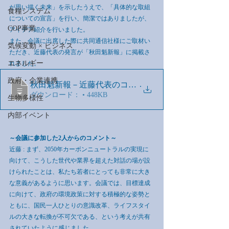
が思い描く未来」を示したうえで、「具体的な取組
食糧システム
についての宣言」を行い、簡潔ではありましたが、
COP事業
アイデア紹介を行いました。
また、会議に出席した際に共同通信社様にご取材い
気候変動 × ビジネス
ただき、近藤代表の発言が「秋田魁新報」に掲載さ
エネルギー
れました。
政府・企業連携
.
秋田魁新報－近藤代表のコメント掲載箇所
ダウンロード： • 448KB
生物多様性
内部イベント
～会議に参加した2人からのコメント～
近藤 : まず、2050年カーボンニュートラルの実現に
向けて、こうした世代や業界を超えた対話の場が設
けられたことは、私たち若者にとっても非常に大き
な意義があるように思います。会議では、目標達成
に向けて、政府の環境政策に対する積極的な姿勢と
ともに、国民一人ひとりの意識改革、ライフスタイ
ルの大きな転換が不可欠である、という考えが共有
されていたように感じました。