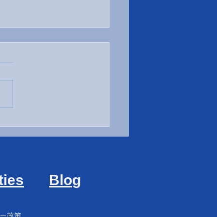
素チャレンジカップ
ties
Blo
g
ギー政策