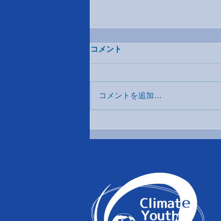
Green Hydrogen Organization
コメント
Roundtable
日時：2024年3月1日 場所：赤坂
インターシティカンファレンス
コメントを追加…
402 Green Hydrogen Organizationの
CEO来日にともなラウンドテー
ブルに参加し、日本におけるグリ
ーン水素の発展に関する政府、企
業、NGO団体、学術団体からそ
れぞれのメンバーが参加し...