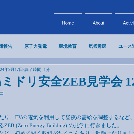
Home
About
Activi
派遣報告
原子力発電
環境教育
気候難民
ユース
024年9月17日
読了時間: 1分
気候変動 × ビジネス
エネルギー
政府・企業連携
島ミドリ安全ZEB見学会 12
9日
たり、EVの電気を利用して昼夜の需給を調整するなど
 (Zero Energy Building) の見学に行きました。
Xなど、初めて聞く取組がたくさんあり、勉強になりまし