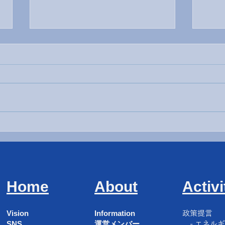
Smart Energy Week
脱炭
Home
About
Activi
Vision
Information
​政策提言
SNS
運営メンバー
- エネル