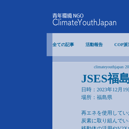
全ての記事
活動報告
COP
climateyouthjapan
2
食糧システム
COP事業
JSES福
日時：2023年12月1
内部イベント
場所：福島県
再エネを使用してい
炭素に取り組んでいるZEB
移動体の活用やV2