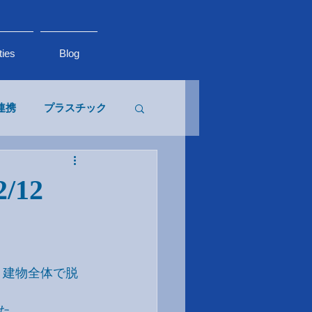
ties
Blog
連携
プラスチック
生物多様性
/12
、建物全体で脱
た。