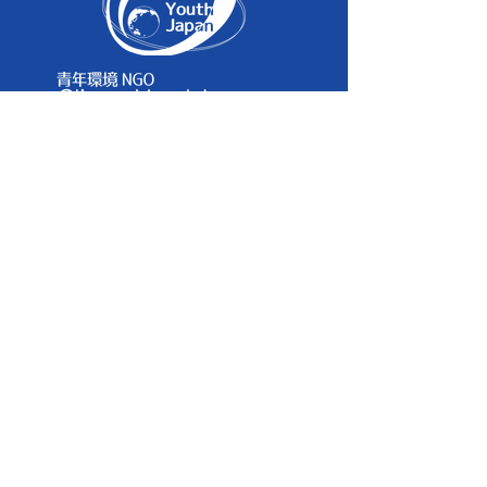
Home
About
Vision
Information
SNS
運営メンバー
Blog
入会について
Privacy Policy
Activities
Blo
g
​政策提言
- エネルギー政策
- プラスチック政策
- インフラ政策
- 食料システム政策
Youth Empowerment部門
- Youth Council
- LCOY