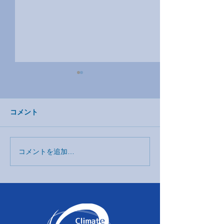
コメント
コメントを追加…
【エコロジー経済学・里
関西チームイベ
山勉強会(田植え)】
山きゃんぱす