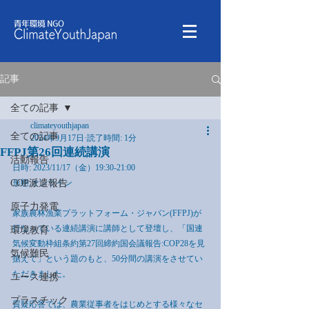
記事
全ての記事
climateyouthjapan
全ての記事
2024年9月17日
読了時間: 1分
FFPJ第26回連続講演
活動報告
日時: 2023/11/17（金）19:30-21:00
COP派遣報告
形態:オンライン
原子力発電
家族農林漁業プラットフォーム・ジャパン(FFPJ)が
行なっている連続講演に講師として登壇し、「国連
環境教育
気候変動枠組条約第27回締約国会議報告:COP28を見
気候難民
据えて」という題のもと、50分間の講演をさせてい
ただきました。
ユース連携
プラスチック
質疑応答では、農業従事者をはじめとする様々なセ