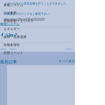
クターの方々と意見交換を行うことができました。
食糧システム
COP事業
詳細は以下のリンクをご参照下さい。
https://www.ffpj.org/blog/20231019
気候変動 × ビジネス
食糧システム
エネルギー
政府・企業連携
生物多様性
内部イベント
最新記事
すべて表示