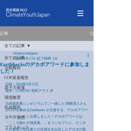
記事
全ての記事
climateyouthjapan
全ての記事
2024年9月17日
読了時間: 1分
Earthhacksのデカボアワードに参加しま
活動報告
した！
COP派遣報告
日時：2024年4月22日
原子力発電
場所：COREDO 室町テラス 3F
環境教育
日経脱炭素シンポジウムでご一緒した 関根澄人さん 
気候難民
がCEOを務めるEarthhacks が主催する、デカボアワー
ドのイベントに出席しました！デカボアワードは
ユース連携
「こころ動かす脱炭素。」をコンセプトに、ビジネ
プラスチック
スの成果や生活者との共感を生み出したデカボの取