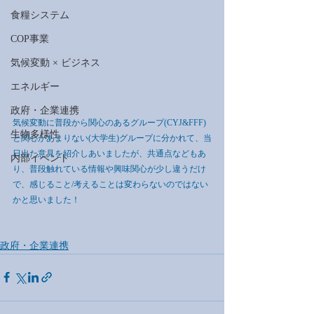
食糧システム
COP事業
気候変動 × ビジネス
エネルギー
政府・企業連携
気候変動に普段から関心のあるグループ(CYJ&FFF)
生物多様性
と関心があまりない(大学生)グループに分かれて、当
日出た意見を紹介しあいましたが、共通点などもあ
内部イベント
り、普段触れている情報や興味関心が少し違うだけ
で、感じること/考えることは変わらないのではない
かと思いました！
政府・企業連携