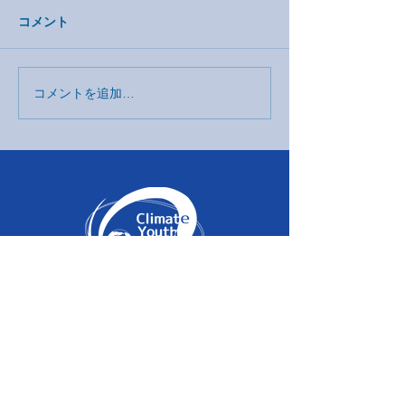
コメント
コメントを追加…
分極化時代における人間
調布三鷹狛江市
の安全保障〜危機と未来
対策を考える会
に向けた連帯〜
Home
About