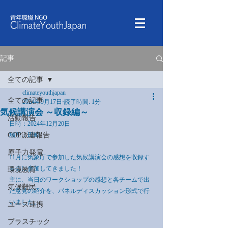
記事
全ての記事
climateyouthjapan
全ての記事
2024年9月17日
読了時間: 1分
気候講演会 ～収録編～
活動報告
日時：2024年12月20日
COP派遣報告
場所：田町
原子力発電
11月に気象庁で参加した気候講演会の感想を収録す
る会に参加してきました！
環境教育
主に、当日のワークショップの感想と各チームで出
気候難民
た意見の紹介を、パネルディスカッション形式で行
いました。
ユース連携
プラスチック