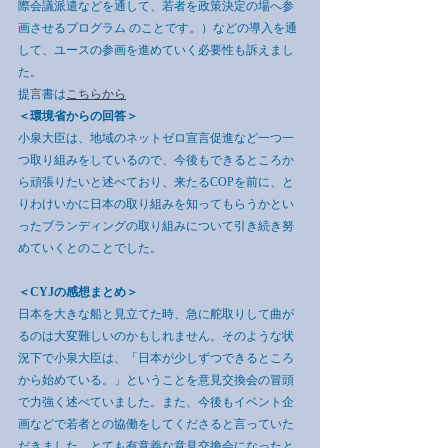
際会議派遣などを通して、若者を政策決定の場へ参
画させるプログラム のことです。）などの導入を通
して、ユースの参画を進めていく必要性も訴えまし
た。
提言書は
こちらから
＜環境省からの回答＞
小泉大臣は、地域のネットゼロ宣言促進など一つ一
つ取り組みをしているので、今後もできるところか
ら頑張りたいと述べており、来たるCOPを前に、と
りわけいかに日本の取り組みを知ってもらうかとい
ったブランディングの取り組みについて引き続き努
めていくとのことでした。
＜CYJの感想まとめ＞
日本を大きな船と見立てた時、急に舵取りして曲が
るのは大変難しいのかもしれません。そのような状
況下で小泉大臣は、「日本が少しずつできるところ
から始めている。」ということを意見交換会の冒頭
で力強く述べていました。また、今後もイベント企
画などで若者との協働をしてくださると言っていた
だきました。とても有意義な意見交換会になったと