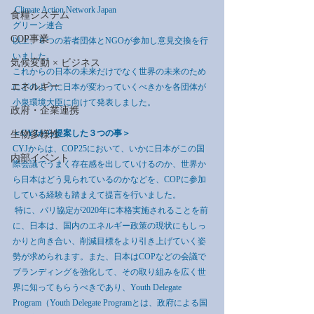
 Climate Action Network Japan 
食糧システム
グリーン連合
COP事業
以上、６つの若者団体とNGOが参加し意見交換を行
いました。
気候変動 × ビジネス
これからの日本の未来だけでなく世界の未来のため
エネルギー
にどのように日本が変わっていくべきかを各団体が
小泉環境大臣に向けて発表しました。
政府・企業連携
＜CYJから提案した３つの事＞
生物多様性
CYJからは、COP25において、いかに日本がこの国
内部イベント
際会議でうまく存在感を出していけるのか、世界か
ら日本はどう見られているのかなどを、COPに参加
している経験も踏まえて提言を行いました。
 特に、パリ協定が2020年に本格実施されることを前
に、日本は、国内のエネルギー政策の現状にもしっ
かりと向き合い、削減目標をより引き上げていく姿
勢が求められます。また、日本はCOPなどの会議で
ブランディングを強化して、その取り組みを広く世
界に知ってもらうべきであり、Youth Delegate 
Program（Youth Delegate Programとは、政府による国