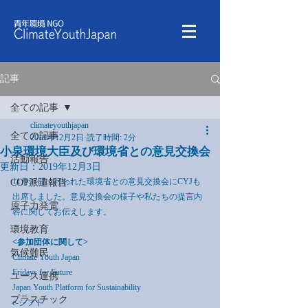
記事
全ての記事
climateyouthjapan
全ての記事
2019年12月2日
読了時間: 2分
小泉環境大臣及び環境省との意見交換会
活動報告
更新日：
2019年12月3日
11月27日に行われた環境省との意見交換会にCYJも
COP派遣報告
出席しました。意見交換会の様子や私たちの提言内
原子力発電
容に関してお伝えします。 
環境教育
<参加団体に関して>
気候難民
Climate Youth Japan
Fridays for Future
ユース連携
Japan Youth Platform for Sustainability
プラスチック
e-シフト