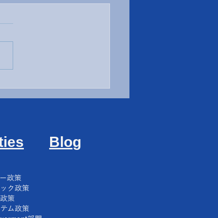
北高校 カーボンニュート
セミナー
ties
Blo
g
ギー政策
チック政策
ラ政策
ステム政策