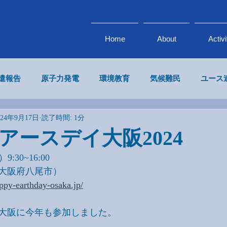
Home
About
Activi
派遣報告
原子力発電
環境教育
気候難民
ユース
024年9月17日
読了時間: 1分
気候変動 × ビジネス
エネルギー
政府・企業連携
アースデイ大阪2024
9:30~16:00
大阪府八尾市）
ppy-earthday-osaka.jp/
大阪に今年も参加しました。