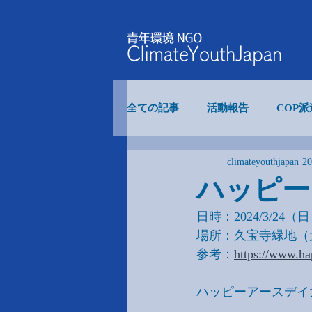
全ての記事
活動報告
COP
climateyouthjapan
2
食糧システム
COP事業
ハッピー
日時：2024/3/24（日）
内部イベント
場所：久宝寺緑地（
参考：
https://www.ha
ハッピーアースデイ