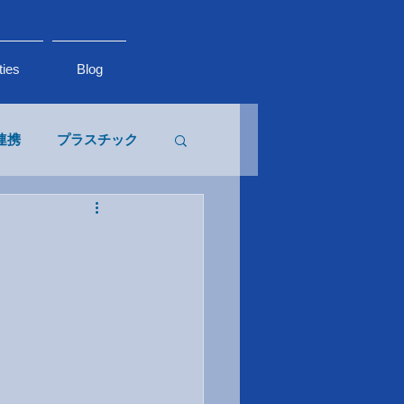
ties
Blog
連携
プラスチック
生物多様性