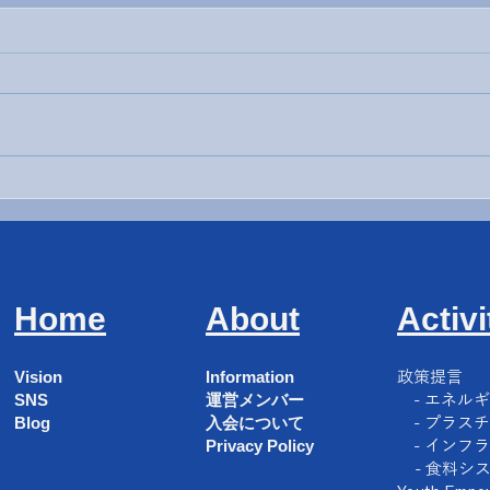
LCOY Japan 2024
所沢
ラル
Home
About
Activi
Vision
Information
​政策提言
SNS
運営メンバー
- エネル
Blog
入会について
- プラス
Privacy Policy
- インフ
- 食料シ