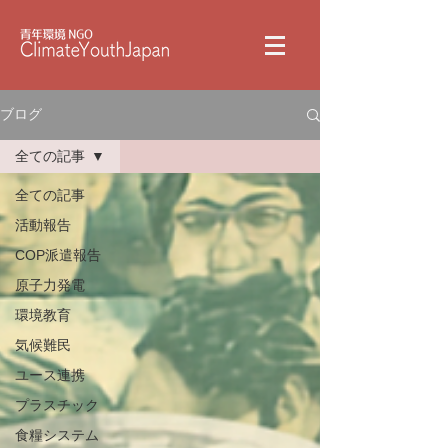
ブログ
全ての記事
全ての記事
活動報告
COP派遣報告
原子力発電
環境教育
気候難民
ユース連携
プラスチック
食糧システム